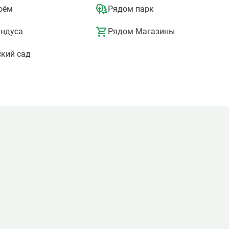
уточно патрулирует территорию, работает пропускной режим 
оём
Рядом парк
еленограда. Жители могут свободно пользоваться
андуса
Рядом Магазины
истемой.
кий сад