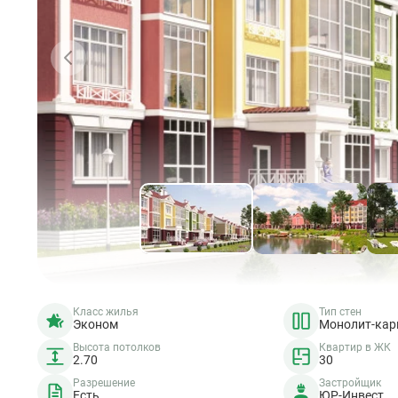
Класс жилья
Тип стен
Эконом
Монолит-кар
Высота потолков
Квартир в ЖК
2.70
30
Разрешение
Застройщик
Есть
ЮР-Инвест