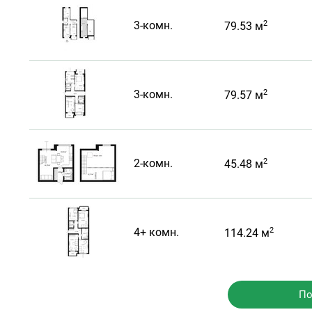
2
3-комн.
79.53 м
2
3-комн.
79.57 м
2
2-комн.
45.48 м
2
4+ комн.
114.24 м
По