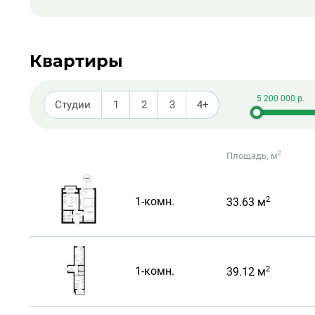
Квартиры
Студии
1
2
3
4+
2
Площадь, м
2
1-комн.
33.63 м
2
1-комн.
39.12 м