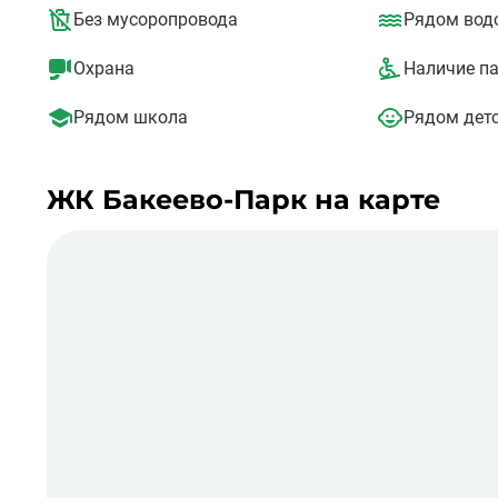
Периметр комплекса огражден забором, охрана круглос
Без мусоропровода
Рядом вод
система видеонаблюдения.
Комплекс находится в непосредственной близости от З
Охрана
Наличие п
инфраструктурой города, в том числе и транспортной с
Рядом школа
Рядом детс
ЖК Бакеево-Парк на карте