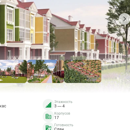
Этажность
кас
3 — 4
Корпусов
17
Готовность
Сдан