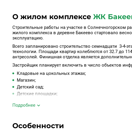
О жилом комплексе
ЖК Бакее
Строительные работы на участке в Солнечногорском р
жилого комплекса в деревне Бакеево стартовало весной
эксплуатацию.
Всего запланировано строительство семнадцати 3-4-э
технологии. Площади квартир колеблются от 32.7 до 114
антресолей. Финишная отделка является дополнительно
Застройщик планирует включить в число объектов инф
Кладовые на цокольных этажах;
Магазин;
Детский сад;
Детские площадки;
Скейт-парк;
Подробнее
Спортивные зоны;
Зеленые зоны;
Подземный паркинг;
Особенности
Наземные стоянки.