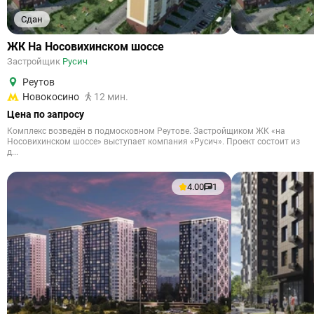
Сдан
ЖК На Носовихинском шоссе
Застройщик
Русич
Реутов
Новокосино
12 мин.
Цена по запросу
Комплекс возведён в подмосковном Реутове. Застройщиком ЖК «на
Носовихинском шоссе» выступает компания «Русич». Проект состоит из
д...
4.00
1