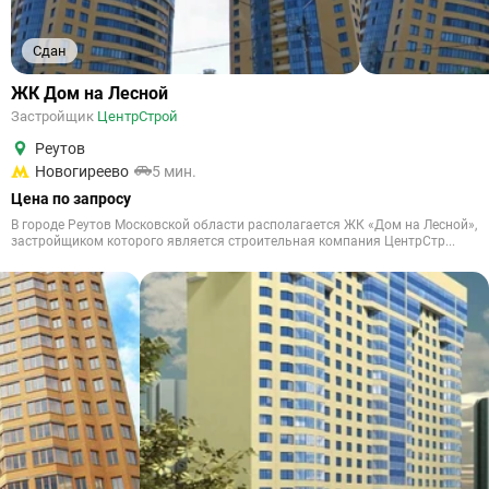
Сдан
ЖК Дом на Лесной
Застройщик
ЦентрСтрой
Реутов
Новогиреево
5 мин.
Цена по запросу
В городе Реутов Московской области располагается ЖК «Дом на Лесной»,
застройщиком которого является строительная компания ЦентрСтр...