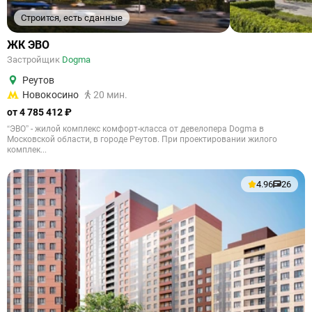
Строится, есть сданные
ЖК ЭВО
Застройщик
Dogma
Реутов
Новокосино
20 мин.
от 4 785 412 ₽
“ЭВО” - жилой комплекс комфорт-класса от девелопера Dogma в
Московской области, в городе Реутов. При проектировании жилого
комплек...
4.96
26