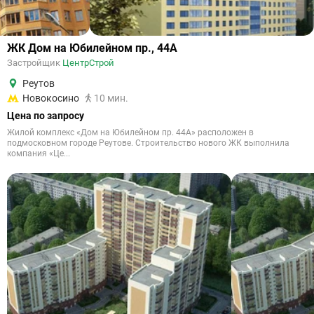
ЖК Дом на Юбилейном пр., 44А
Застройщик
ЦентрСтрой
Реутов
Новокосино
10 мин.
Цена по запросу
Жилой комплекс «Дом на Юбилейном пр. 44А» расположен в
подмосковном городе Реутове. Строительство нового ЖК выполнила
компания «Це...