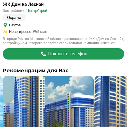
Ссылка
ЖК Дом на Лесной
на
Застройщик
ЦентрСтрой
объект
Охрана
Реутов
Новогиреево
5 мин.
В городе Реутов Московской области располагается ЖК «Дом на Лесной»,
застройщиком которого является строительная компания ЦентрСтр...
Показать телефон
Рекомендации для Вас