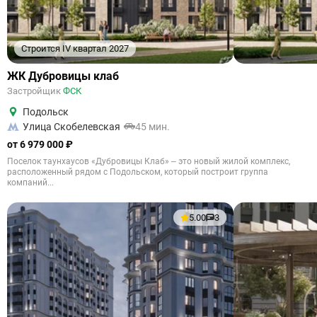
Строится IV квартал 2027
ЖК Дубровицы клаб
Застройщик
ФСК
Подольск
Улица Скобелевская
45 мин.
от 6 979 000 ₽
Поселок таунхаусов «Дубровицы Клаб» – это новый жилой комплекс,
расположенный рядом с Подольском, который построит группа
компаний...
5.00
3