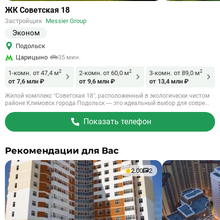
Ссылка
ЖК Советская 18
на
Застройщик
Messier Group
объект
Эконом
Подольск
Царицыно
35 мин.
2
2
2
1-комн.
от 47,4 м
2-комн.
от 60,0 м
3-комн.
от 89,0 м
от 7,6 млн ₽
от 9,6 млн ₽
от 13,4 млн ₽
Жилой комплекс “Советская 18”, расположенный в экологически чистом
районе Климовск города Подольск — это идеальный выбор для совре...
Показать телефон
Рекомендации для Вас
2.00
2