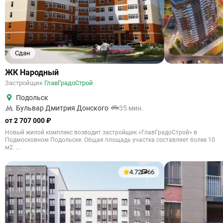
Сдан
ЖК Народный
Застройщик
ГлавГрадоСтрой
Подольск
Бульвар Дмитрия Донского
35 мин.
от 2 707 000 ₽
Новый жилой комплекс возводит застройщик «ГлавГрадоСтрой» в
Подмосковном Подольске. Общая площадь участка составляет более 10
м2. ...
4.72
66