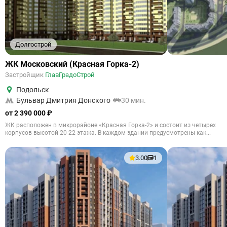
Долгострой
ЖК Московский (Красная Горка-2)
Застройщик
ГлавГрадоСтрой
Подольск
Бульвар Дмитрия Донского
30 мин.
от 2 390 000 ₽
ЖК расположен в микрорайоне «Красная Горка-2» и состоит из четырех
корпусов высотой 20-22 этажа. В каждом здании предусмотрены как...
3.00
1