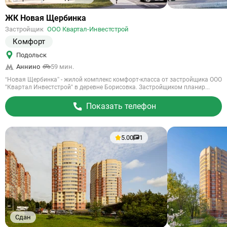
Ссылка
ЖК Новая Щербинка
на
Застройщик
ООО Квартал-Инвестстрой
объект
Комфорт
Подольск
Аннино
59 мин.
“Новая Щербинка” - жилой комплекс комфорт-класса от застройщика ООО
"Квартал Инвестстрой" в деревне Борисовка. Застройщиком планир...
Показать телефон
5.00
1
Сдан