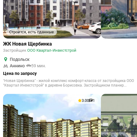
Строится, есть сданные
ЖК Новая Щербинка
Застройщик
ООО Квартал-Инвестстрой
Подольск
Аннино
59 мин.
Цена по запросу
“Новая Щербинка” - жилой комплекс комфорт-класса от застройщика ООО
"Квартал Инвестстрой" в деревне Борисовка. Застройщиком планир...
3.00
1