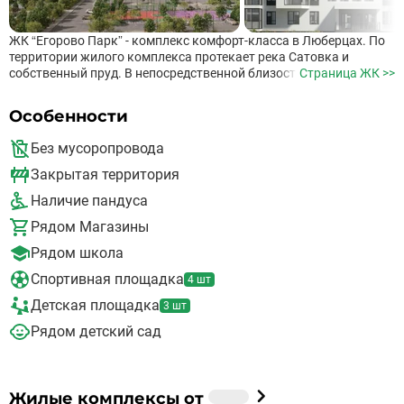
ЖК “Егорово Парк” - комплекс комфорт-класса в Люберцах. По
территории жилого комплекса протекает река Сатовка и
собственный пруд. В непосредственной близости расположены
Страница ЖК >>
Томилинский лесопарк и озеро.. Инфраструктура и
благоустройство Хорошая транспортная доступность. Для
Особенности
автомобилистов будет удобно близкое расположение
Новорязанского шоссе Собственная инфраструктура
Без мусоропровода
комплекса включает в себя многоуровневую парковку и
придомовой гостевой паркинг Для комфортного пребывания,
Закрытая территория
входные группы будут оснащены подъемниками для инвалидов
Наличие пандуса
На территории комплекса собственные детские сады, школы,
магазины, салоны красоты Поблизости от жилого комплекса
Рядом Магазины
расположены школа № 23, гимназия, частный детсад
“Светлячок”, музыкальная школа, торговые центры,
Рядом школа
продуктовые магазины “Авокадо”, “Меланя”, “Дикси”, “Каро” и
Спортивная площадка
4 шт
“Фреш сити”.
Детская площадка
3 шт
Рядом детский сад
Застройщик
Жилые комплексы от