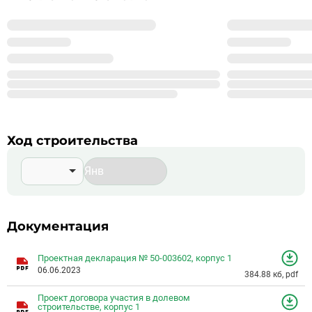
%_NAME_%
%_YEAR_%
Год основания
99
Сдано корпусов в 9 ЖК
999
Строится корпусов в 99 ЖК
Подробнее о %_NAME_%
Ход строительства
Документация
Проектная декларация № 50-003602, корпус 1
06.06.2023
384.88 кб, pdf
Проект договора участия в долевом
строительстве, корпус 1