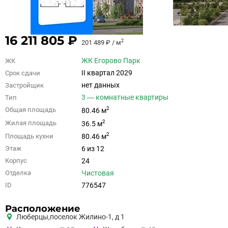
16 211 805 ₽
2
201 489 ₽ / м
ЖК Егорово Парк
ЖК
II квартал 2029
Срок сдачи
нет данных
Застройщик
3 — комнатные квартиры
Тип
2
Общая площадь
80.46 м
2
Жилая площадь
36.5 м
2
Площадь кухни
80.46 м
6 из 12
Этаж
24
Корпус
Чистовая
Отделка
776547
ID
Расположение
Люберцы,
поселок Жилино-1, д 1