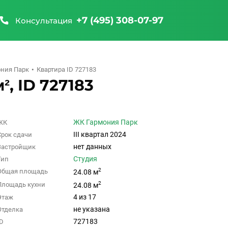
+7 (495) 308-07-97
Консультация
ния Парк
Квартира ID 727183
², ID 727183
ЖК Гармония Парк
ЖК
III квартал 2024
Срок сдачи
нет данных
Застройщик
Студия
Тип
2
Общая площадь
24.08 м
2
Площадь кухни
24.08 м
4 из 17
Этаж
не указана
Отделка
727183
ID