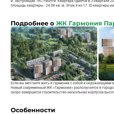
й. Застройщик ТКС Риэлти. Квартира сдается в 3 квартале 2
площадь квартиры - 24.08 кв. м. Этаж 4 из 17. ID квартиры н
Подробнее о
ЖК Гармония Па
Если вы мечтаете жить в гармонии с собой и окружающими в
Новый современный ЖК «Гармония» располагается в городс
скоро завершится строительство нескольких корпусов высот
можно будет по приятным ценам. В подземном паркинге на
жильцов, а вся коммерческая инфраструктура находится на 
школа. Застройщик позаботился о том, чтобы во дворе каж
Особенности
взрослые могли заниматься спортом на специальных площа