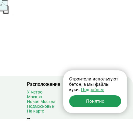
Строители используют
Расположение
бетон, а мы файлы
куки.
Подробнее
У метро
Москва
Понятно
Новая Москва
Подмосковье
На карте
Популярное
С чистовой отделкой
Без отделки