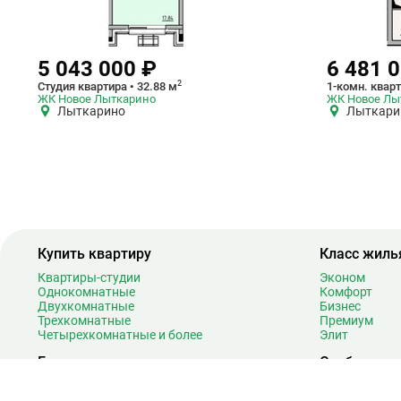
5 043 000 ₽
6 481 
2
Студия квартира • 32.88 м
1-комн. кварт
ЖК Новое Лыткарино
ЖК Новое Лы
Лыткарино
Лыткари
Купить квартиру
Класс жиль
Квартиры-студии
Эконом
Однокомнатные
Комфорт
Двухкомнатные
Бизнес
Трехкомнатные
Премиум
Четырехкомнатные и более
Элит
Готовность
Особенност
Сданные
Рядом с вод
На этапе котлована
Рядом с парк