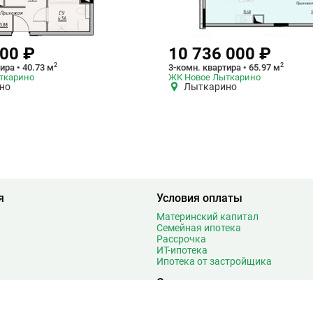
000 ₽
10 736 000 ₽
2
2
ира • 40.73 м
3-комн. квартира • 65.97 м
ткарино
ЖК Новое Лыткарино
но
Лыткарино
я
Условия оплаты
Материнский капитал
Семейная ипотека
Рассрочка
ИТ-ипотека
Ипотека от застройщика
и
Срок сдачи
оёмом
В этом году
ом
Новостройки сдача 2027 год