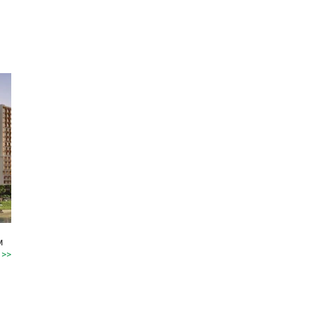
м
 >>
 и
а