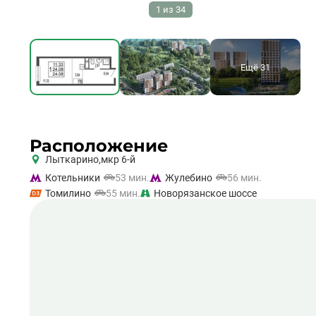
1
из
34
Ещё 31
Расположение
Лыткарино,
мкр 6-й
Котельники
53 мин.
Жулебино
56 мин.
Томилино
55 мин.
Новорязанское шоссе