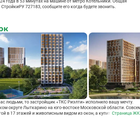
024 года в 53 минутах на машине от метро Котельники. Общая
а СтройкиРУ 727183, сообщите его когда будете звонить.
рк
ас людьми, то застройщик «ТКС Риэлти» исполнило вашу мечту.
ком округе Лыткарино на юго-востоке Московской области. Совсе
ой в 17 этажей и живописным видом из окон, а купить квартиру
Страница ЖК
 несколько сотен машиномест удобно располагаются автомобили
первых этажах. Рядом с ЖК «Гармония» находится два детских сада
дого дома были современные и безопасные детские площадки, а
дках со специальным инвентарем. Для удобства жителей комплекс