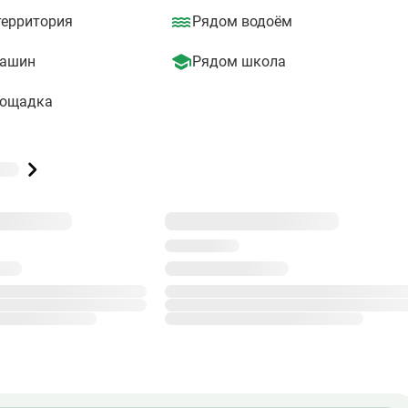
азвлекательные комплексы. Удаленность от МКАД – 20 км. С цен
территория
Рядом водоём
машин
Рядом школа
лощадка
999
в 9
Строится
корпусов в 99 ЖК