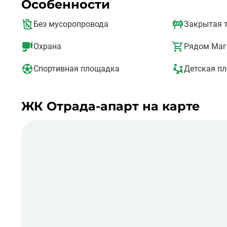
Особенности
ЖК находится станция метро "Пятницкое шоссе". В ста 
Без мусоропровода
Закрытая 
Охрана
Рядом Маг
Спортивная площадка
Детская п
ЖК Отрада-апарт на карте