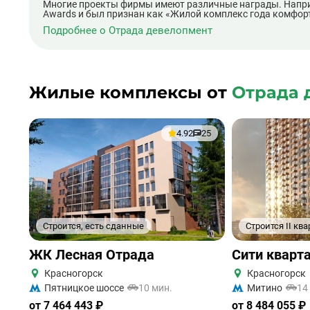
Многие проекты фирмы имеют различные награды. Наприм
Awards и был признан как «Жилой комплекс года комфорт
Подробнее о Отрада девелопмент
Жилые комплексы от
Отрада 
4.92
25
Строится, есть сданные
Строится II ква
ЖК Лесная Отрада
Сити кварт
Красногорск
Красногорск
Пятницкое шоссе
10 мин.
Митино
14
от 7 464 443 ₽
от 8 484 055 ₽