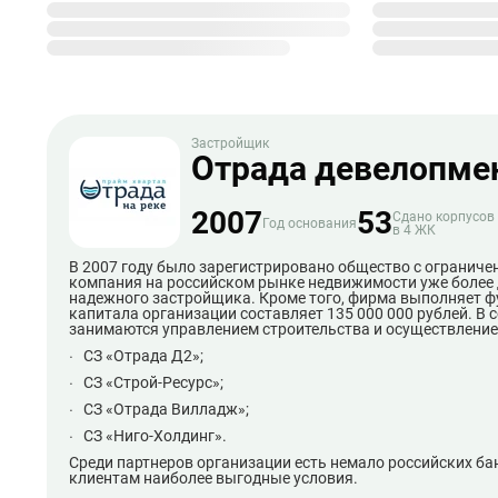
Застройщик
Отрада девелопме
2007
53
Сдано корпусов
Год основания
в 4 ЖК
В 2007 году было зарегистрировано общество с огранич
компания на российском рынке недвижимости уже более д
надежного застройщика. Кроме того, фирма выполняет ф
капитала организации составляет 135 000 000 рублей. В 
занимаются управлением строительства и осуществление
· СЗ «Отрада Д2»;
· СЗ «Строй-Ресурс»;
· СЗ «Отрада Вилладж»;
· СЗ «Ниго-Холдинг».
Среди партнеров организации есть немало российских ба
клиентам наиболее выгодные условия.