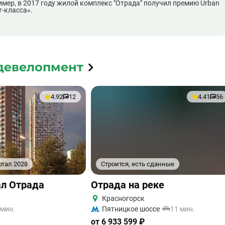
ер, в 2017 году жилой комплекс "Отрада" получил премию Urban
-класса».
девелопмент
4.92
12
4.41
56
ртал 2028
Строится, есть сданные
ал Отрада
Отрада на реке
Красногорск
 мин.
Пятницкое шоссе
11 мин.
от 6 933 599 ₽