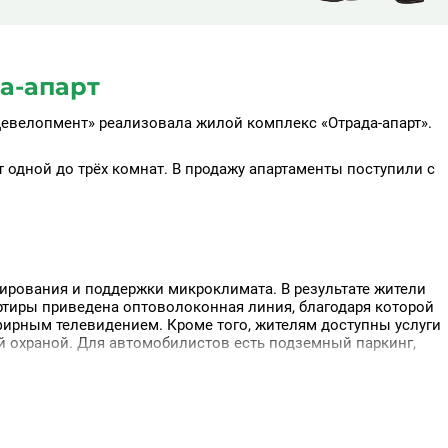
а-апарт
Девелопмент» реализовала жилой комплекс «Отрада-апарт».
т одной до трёх комнат. В продажу апартаменты поступили с
ирования и поддержки микроклимата. В результате жители
ртиры приведена оптоволоконная линия, благодаря которой
фирным телевидением. Кроме того, жителям доступны услуги
ой охраной. Для автомобилистов есть подземный паркинг,
ения, в том числе офисы, аптеки, магазины, банковское
одороги составляет всего 7 километров. В трёх километрах о