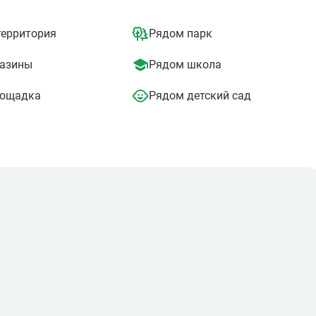
метрах находится автобусная остановка.
территория
Рядом парк
азины
Рядом школа
лощадка
Рядом детский сад