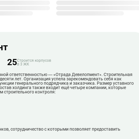
нт
25
Строится корпусов
в 3 ЖК
енной ответственностью — «Отрада Девелопмент». Строительная
есяти лет. Организация успела зарекомендовать себя как
ункции генерального подрядчика и заказчика. Размер уставного
состав холдинга также входит ещё четыре компании, которые
м строительного контроля:
нков, сотрудничество с которыми позволяет предоставить