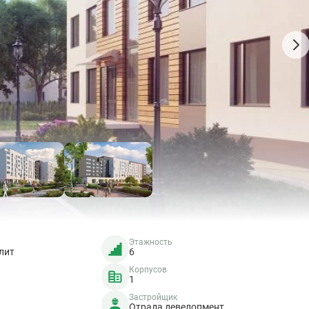
Этажность
лит
6
Корпусов
1
Застройщик
Отрада девелопмент