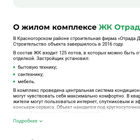
О жилом комплексе
ЖК Отрад
В Красногорском районе строительная фирма «Отрада 
Строительство объекта завершилось в 2016 году.
В состав ЖК входит 125 лотов, в которых можно быть о
отделкой. Застройщик установил:
бытовую технику;
сантехнику;
мебель.
В комплекс проведена центральная система кондицион
могут чувствовать себя максимально комфортно. В ква
жители могут пользоваться интернет, спутниковым и э
консьерж-сервиса. Объект находится под круглосуточн
который рассчитан на 71 машиноместо.
Подробнее
Первые этажи комплекса занимают коммерческие помещ
отделение, химчистка и множество других объектов.
Расстояние от комплекса до Московской кольцевой авт