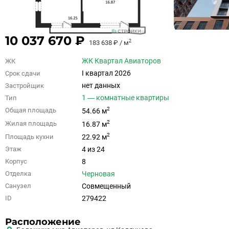
10 037 670 ₽
2
183 638 ₽ / м
ЖК Квартал Авиаторов
ЖК
I квартал 2026
Срок сдачи
нет данных
Застройщик
1 — комнатные квартиры
Тип
2
Общая площадь
54.66 м
2
Жилая площадь
16.87 м
2
Площадь кухни
22.92 м
4 из 24
Этаж
8
Корпус
Черновая
Отделка
Совмещенный
Санузел
279422
ID
Расположение