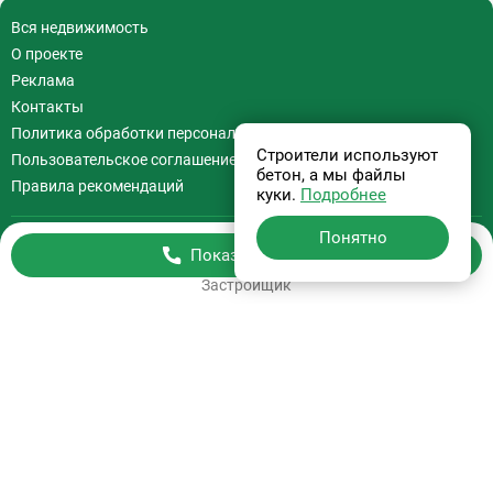
Вся недвижимость
О проекте
Реклама
Контакты
Политика обработки персональных данных
Строители используют
Пользовательское соглашение
бетон, а мы файлы
Правила рекомендаций
куки.
Подробнее
Понятно
Показать телефон
Бесплатная консультация
Застройщик
+7 (495) 308-07-97
Информация на сайте
не является офертой.
На сайте применяются
Рекомендательные технологии
.
Используя сайт Вы соглашаетесь с
Пользовательским соглашением
и
Политикой обработки персональных данных
.
ООО “Билд Медиа”
© 2026, СтройкиРу. Независимая витрина недвижимости России.